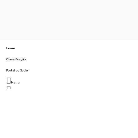
Home
Classificação
Portal do Socio
Menu
Fechar
Home
Clube
História
Marcha