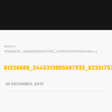
Home
>
81228600_2445213005607933_6233175269478236160_o
81228600_2445213005607933_6233175
29 DEZEMBRO, 2019