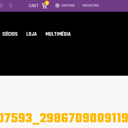
0
CART
ENTRAR
REGISTAR
SÓCIOS
LOJA
MULTIMÉDIA
07593_2986709009119