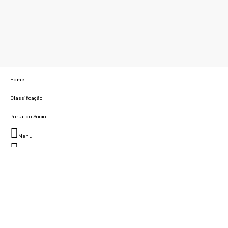
Home
Classificação
Portal do Socio
Menu
Fechar
Home
Clube
História
Marcha