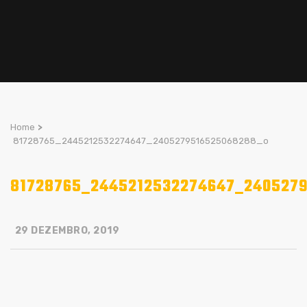
Home
>
81728765_2445212532274647_2405279516525068288_o
81728765_2445212532274647_240527
29 DEZEMBRO, 2019