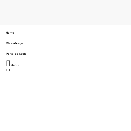
Home
Classificação
Portal do Socio
Menu
Fechar
Home
Clube
História
Marcha
Sede
Instalações