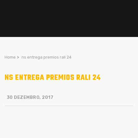
Home
>
ns entrega premios rali 24
NS ENTREGA PREMIOS RALI 24
30 DEZEMBRO, 2017