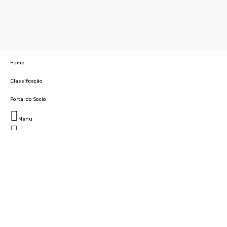
Home
Classificação
Portal do Socio
Menu
Fechar
Home
Clube
História
Marcha
Sede