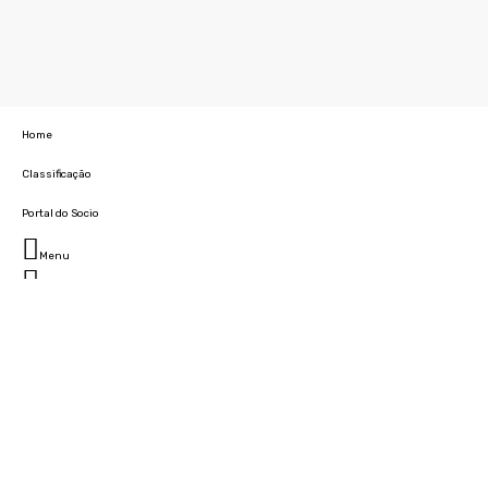
Home
Classificação
Portal do Socio
Menu
Fechar
Home
Clube
História
Marcha
Sede