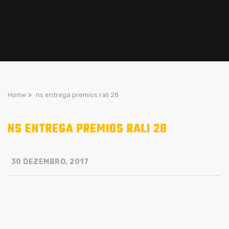
Home
>
ns entrega premios rali 28
NS ENTREGA PREMIOS RALI 28
30 DEZEMBRO, 2017