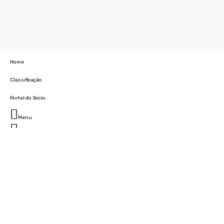
Home
Classificação
Portal do Socio
Menu
Fechar
Home
Clube
História
Marcha
Sede