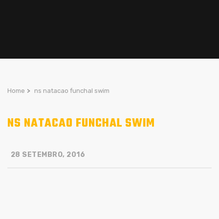
Home
>
ns natacao funchal swim
NS NATACAO FUNCHAL SWIM
28 SETEMBRO, 2016