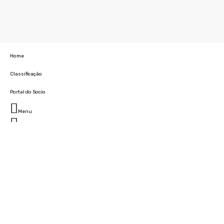
Home
Classificação
Portal do Socio
Menu
Fechar
Home
Clube
História
Marcha
Sede
Instalações