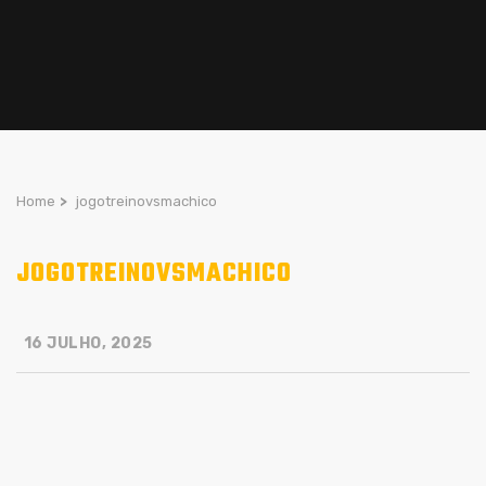
Home
>
jogotreinovsmachico
JOGOTREINOVSMACHICO
16 JULHO, 2025