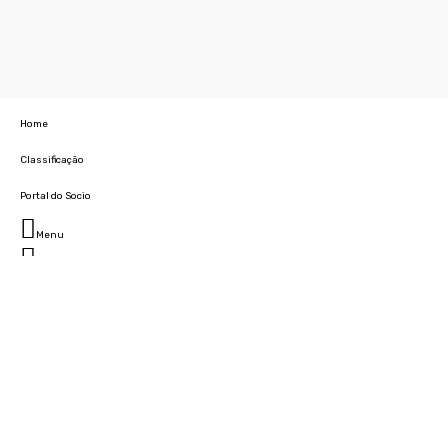
Home
Classificação
Portal do Socio
Menu
Fechar
Home
Clube
História
Marcha
Sede