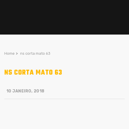
Home
>
ns corta mato 63
NS CORTA MATO 63
10 JANEIRO, 2018