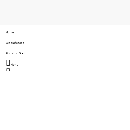
Home
Classificação
Portal do Socio
Menu
Fechar
Home
Clube
História
Marcha
Sede
Instalações