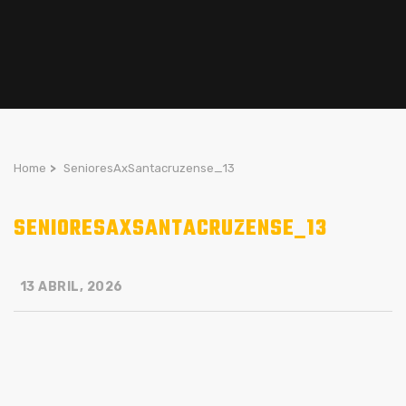
Home
>
SenioresAxSantacruzense_13
SENIORESAXSANTACRUZENSE_13
13 ABRIL, 2026