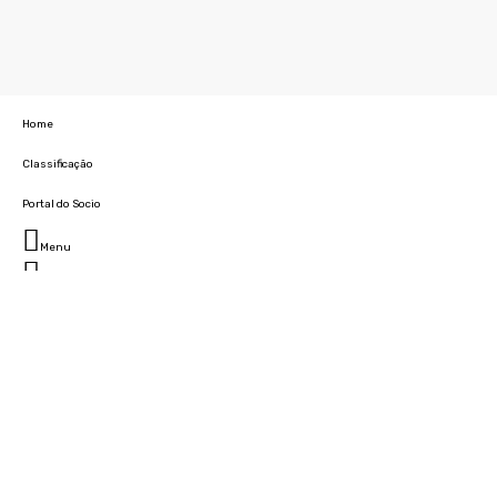
Home
Classificação
Portal do Socio
Menu
Fechar
Home
Clube
História
Marcha
Sede
Instalações