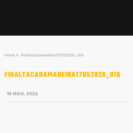
Home
>
finaltacadamadeira17052026_016
FINALTACADAMADEIRA17052026_016
18 MAIO, 2026