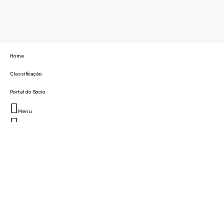
Home
Classificação
Portal do Socio
Menu
Fechar
Home
Clube
História
Marcha
Sede
Instalações