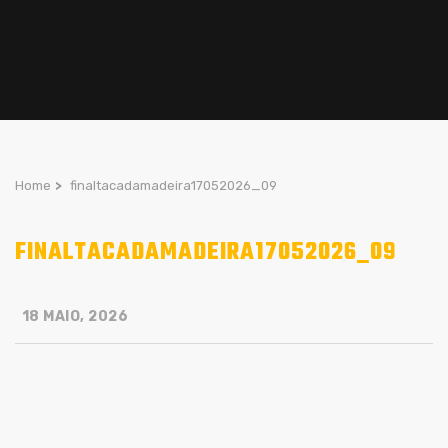
Home
>
finaltacadamadeira17052026_09
FINALTACADAMADEIRA17052026_09
18 MAIO, 2026