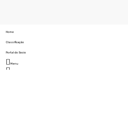
Home
Classificação
Portal do Socio
Menu
Fechar
Home
Clube
História
Marcha
Sede
Instalações