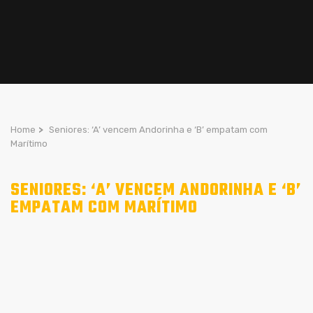
Home
>
Seniores: ‘A’ vencem Andorinha e ‘B’ empatam com
Marítimo
SENIORES: ‘A’ VENCEM ANDORINHA E ‘B’
EMPATAM COM MARÍTIMO