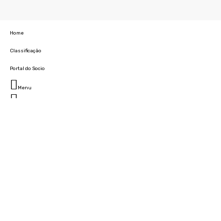
Home
Classificação
Portal do Socio
Menu
Fechar
Home
Clube
História
Marcha
Sede
Instalações
Cidade Desportiva