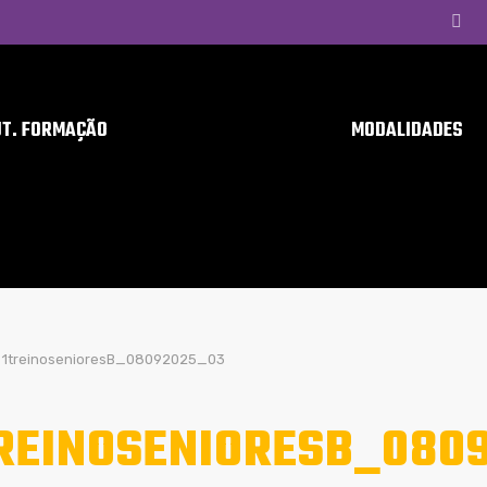
UT. FORMAÇÃO
MODALIDADES
1treinosenioresB_08092025_03
REINOSENIORESB_080