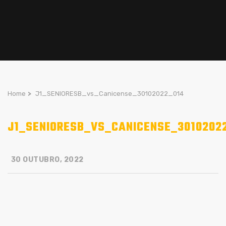
Home
>
J1_SENIORESB_vs_Canicense_30102022_014
J1_SENIORESB_VS_CANICENSE_3010202
30 OUTUBRO, 2022