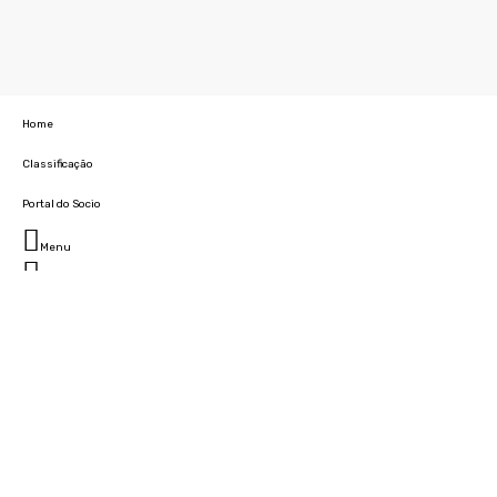
Home
Classificação
Portal do Socio
Menu
Fechar
Home
Clube
História
Marcha
Sede
Instalações