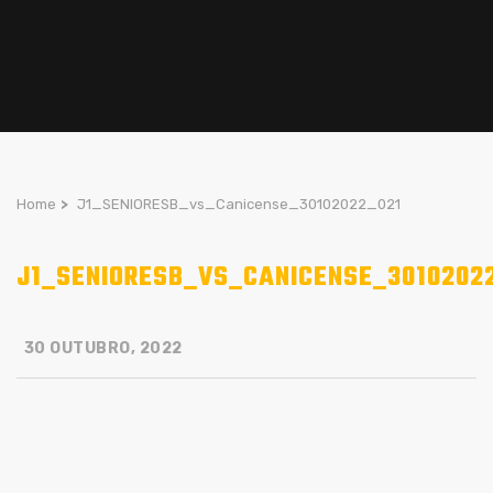
Home
>
J1_SENIORESB_vs_Canicense_30102022_021
J1_SENIORESB_VS_CANICENSE_3010202
30 OUTUBRO, 2022