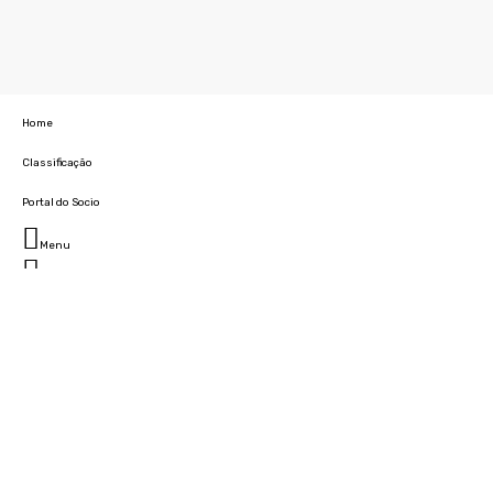
Home
Classificação
Portal do Socio
Menu
Fechar
Home
Clube
História
Marcha
Sede
Instalações