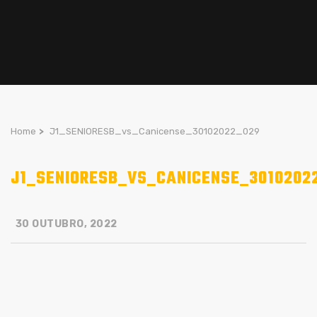
Home
>
J1_SENIORESB_vs_Canicense_30102022_029
J1_SENIORESB_VS_CANICENSE_3010202
30 OUTUBRO, 2022