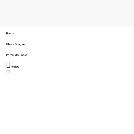
Home
Classificação
Portal do Socio
Menu
Fechar
Home
Clube
História
Marcha
Sede
Instalações