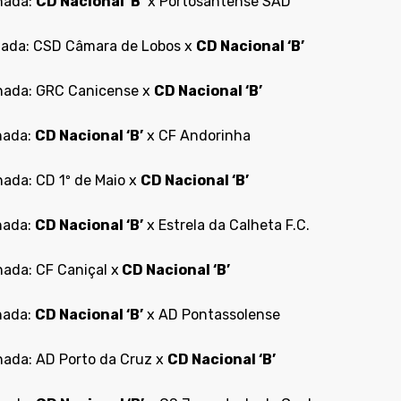
rnada:
CD Nacional ‘B’
x Portosantense SAD
rnada: CSD Câmara de Lobos x
CD Nacional ‘B’
rnada: GRC Canicense x
CD Nacional ‘B’
rnada:
CD Nacional ‘B’
x CF Andorinha
nada: CD 1º de Maio x
CD Nacional ‘B’
rnada:
CD Nacional ‘B’
x Estrela da Calheta F.C.
nada: CF Caniçal x
CD Nacional ‘B’
rnada:
CD Nacional ‘B’
x AD Pontassolense
rnada: AD Porto da Cruz x
CD Nacional ‘B’