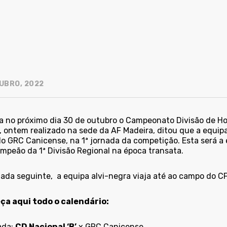
UBRO, 2022
a no próximo dia 30 de outubro o Campeonato Divisão de Ho
, ontem realizado na sede da AF Madeira, ditou que a equipa
do GRC Canicense, na 1ª jornada da competição. Esta será a 
ampeão da 1ª Divisão Regional na época transata.
nada seguinte, a equipa alvi-negra viaja até ao campo do C
a aqui todo o calendário:
ada:
CD Nacional ‘B’
x GRC Canicense