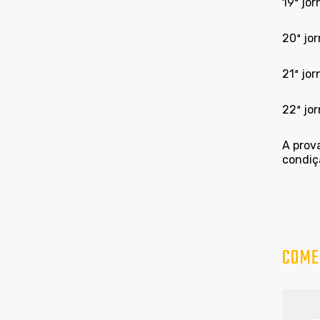
19ª jo
20ª jor
21ª jo
22ª jo
A prova
condiçã
COME