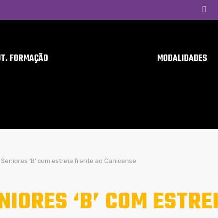
UT. FORMAÇÃO
MODALIDADES
Seniores ‘B’ com estreia frente ao Canicense
NIORES ‘B’ COM ESTRE