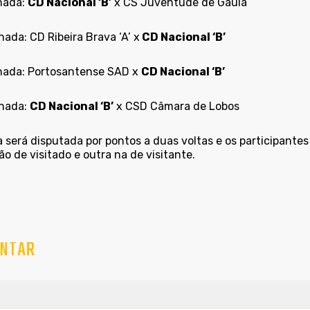
rnada:
CD Nacional ‘B’
x CS Juventude de Gaula
nada: CD Ribeira Brava ‘A’ x
CD Nacional ‘B’
rnada: Portosantense SAD x
CD Nacional ‘B’
rnada:
CD Nacional ‘B’
x CSD Câmara de Lobos
 será disputada por pontos a duas voltas e os participante
o de visitado e outra na de visitante.
NTAR