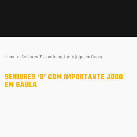
Home
>
Seniores ‘B’ com importante jogo em Gaula
SENIORES ‘B’ COM IMPORTANTE JOGO
EM GAULA