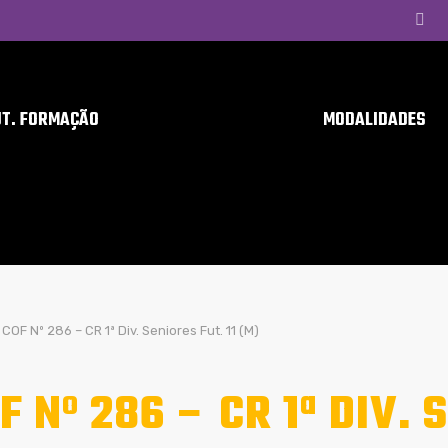
UT. FORMAÇÃO
MODALIDADES
COF Nº 286 – CR 1ª Div. Seniores Fut. 11 (M)
F Nº 286 – CR 1ª DIV. 