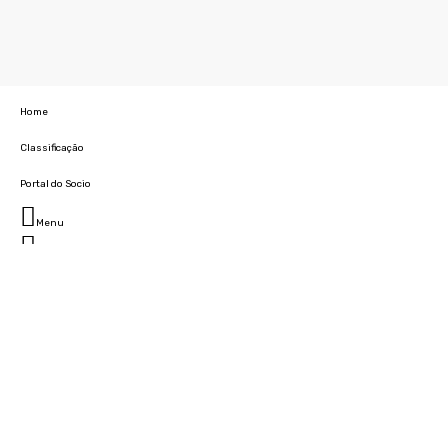
Home
Classificação
Portal do Socio
Menu
Fechar
Home
Clube
História
Marcha
Sede
Instalações