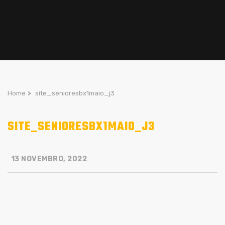
Home
>
site_senioresbx1maio_j3
SITE_SENIORESBX1MAIO_J3
13 NOVEMBRO, 2022