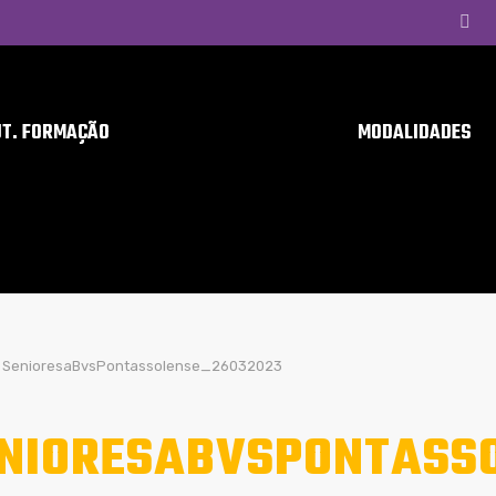
UT. FORMAÇÃO
MODALIDADES
SenioresaBvsPontassolense_26032023
NIORESABVSPONTASS