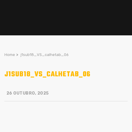
Home
>
j1sub18_VS_calhetab_06
J1SUB18_VS_CALHETAB_06
26 OUTUBRO, 2025