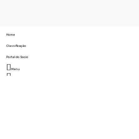
Home
Classificação
Portal do Socio
Menu
Fechar
Home
Clube
História
Marcha
Sede
Instalações