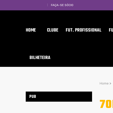
FAÇA-SE SÓCIO
HOME
CLUBE
FUT. PROFISSIONAL
F
BILHETEIRA
Home
>
PUB
70