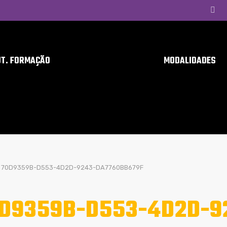
UT. FORMAÇÃO
MODALIDADES
70D9359B-D553-4D2D-9243-DA7760BB679F
D9359B-D553-4D2D-9