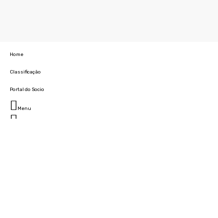
Home
Classificação
Portal do Socio
Menu
Fechar
Home
Clube
História
Marcha
Sede
Instalações