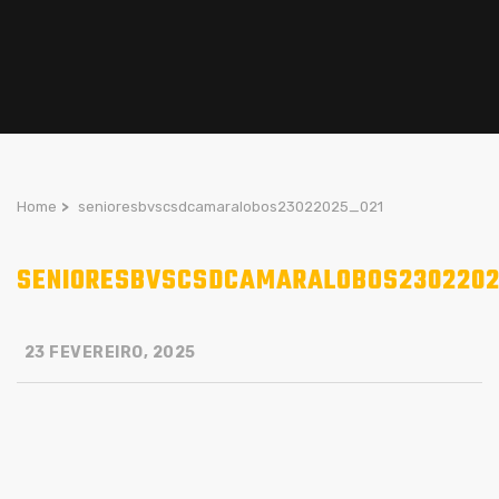
Home
>
senioresbvscsdcamaralobos23022025_021
SENIORESBVSCSDCAMARALOBOS2302202
23 FEVEREIRO, 2025