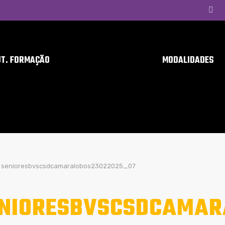
UT. FORMAÇÃO
MODALIDADES
senioresbvscsdcamaralobos23022025_07
NIORESBVSCSDCAMAR