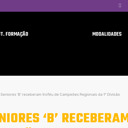
UT. FORMAÇÃO
MODALIDADES
Seniores ‘B’ receberam troféu de Campeões Regionais da 1ª Divisão
NIORES ‘B’ RECEBERA