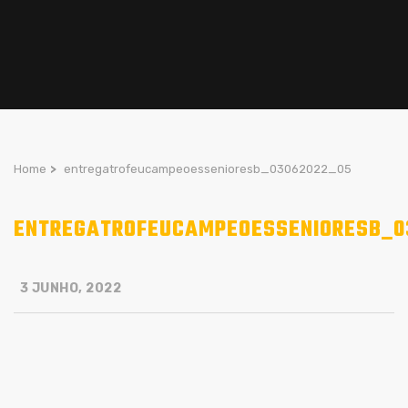
Home
>
entregatrofeucampeoessenioresb_03062022_05
ENTREGATROFEUCAMPEOESSENIORESB_0
3 JUNHO, 2022