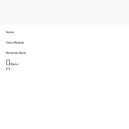
Home
Classificação
Portal do Socio
Menu
Fechar
Home
Clube
História
Marcha
Sede
Instalações