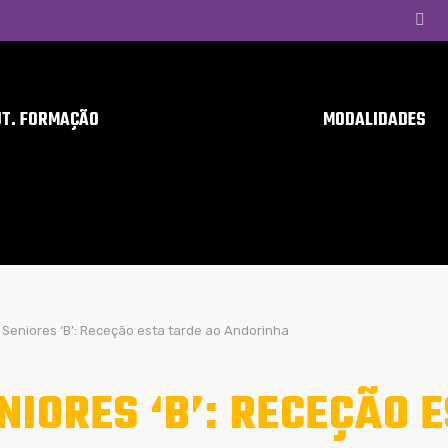
UT. FORMAÇÃO
MODALIDADES
Seniores ‘B’: Receção esta tarde ao Andorinha
NIORES ‘B’: RECEÇÃO 