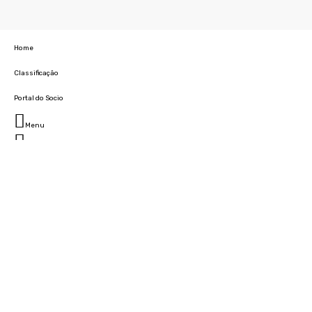
Home
Classificação
Portal do Socio
Menu
Fechar
Home
Clube
História
Marcha
Sede
Instalações
Cidade Desportiva