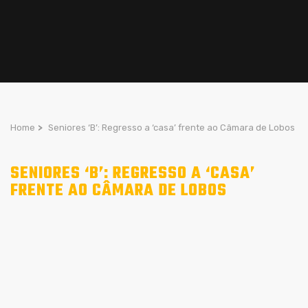
Home
>
Seniores ‘B’: Regresso a ‘casa’ frente ao Câmara de Lobos
SENIORES ‘B’: REGRESSO A ‘CASA’
FRENTE AO CÂMARA DE LOBOS