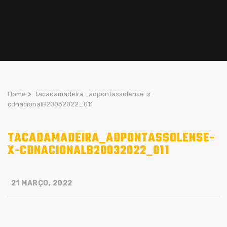
Home
>
tacadamadeira_adpontassolense-x-
cdnacionalB20032022_011
TACADAMADEIRA_ADPONTASSOLENSE-
X-CDNACIONALB20032022_011
21 MARÇO, 2022