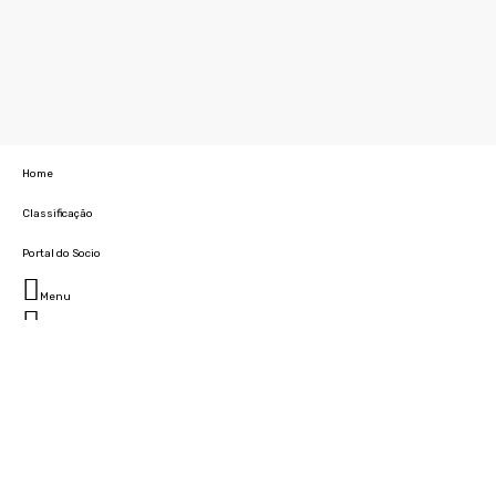
Home
Classificação
Portal do Socio
Menu
Fechar
Home
Clube
História
Marcha