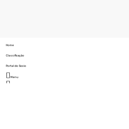
Home
Classificação
Portal do Socio
Menu
Fechar
Home
Clube
História
Marcha