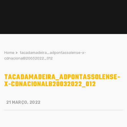
Home
>
tacadamadeira_adpontassolense-x-
cdnacionalB20032022_012
TACADAMADEIRA_ADPONTASSOLENSE-
X-CDNACIONALB20032022_012
21 MARÇO, 2022