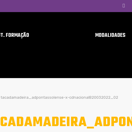
UT. FORMAÇÃO
MODALIDADES
tacadamadeira_adpontassolense-x-cdnacionalB20032022_02
CADAMADEIRA_ADPON