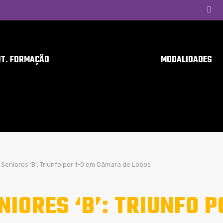
UT. FORMAÇÃO
MODALIDADES
Seniores ‘B’: Triunfo por 1-0 em Câmara de Lobos
NIORES ‘B’: TRIUNFO P