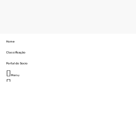
Home
Classificação
Portal do Socio
Menu
Fechar
Home
Clube
História
Marcha
Sede