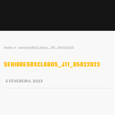
Home
>
senioresBxCLobos_J11_05022023
SENIORESBXCLOBOS_J11_05022023
5 FEVEREIRO, 2023