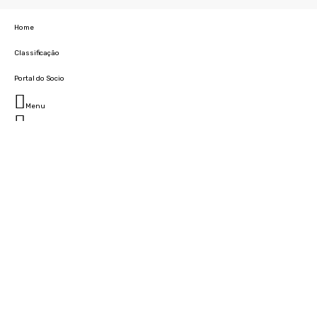
Home
Classificação
Portal do Socio
Menu
Fechar
Home
Clube
História
Marcha
Sede
Instalações
Cidade Desportiva
Estádio da Madeira