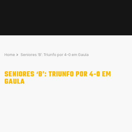
Home
>
Seniores ‘B’: Triunfo por 4-0 em Gaula
SENIORES ‘B’: TRIUNFO POR 4-0 EM
GAULA