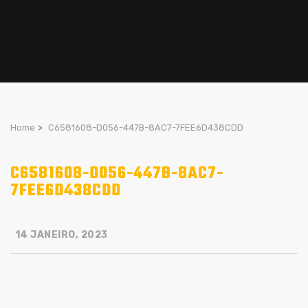
Home
>
C6581608-D056-447B-8AC7-7FEE6D438CDD
C6581608-D056-447B-8AC7-
7FEE6D438CDD
14 JANEIRO, 2023