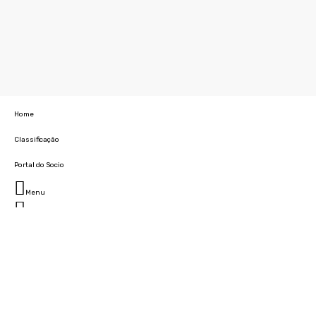
Home
Classificação
Portal do Socio
Menu
Fechar
Home
Clube
História
Marcha