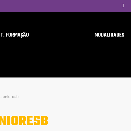
UT. FORMAÇÃO
MODALIDADES
senioresb
NIORESB