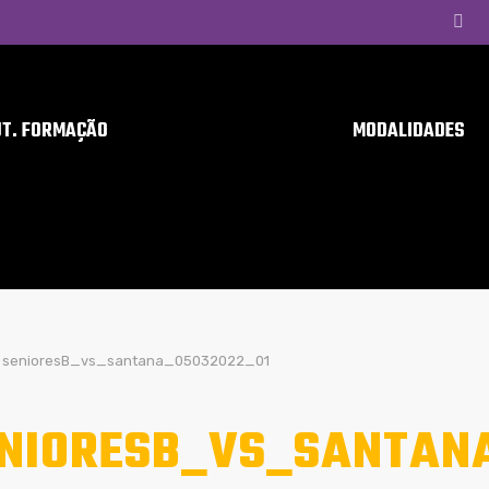
UT. FORMAÇÃO
MODALIDADES
senioresB_vs_santana_05032022_01
NIORESB_VS_SANTAN