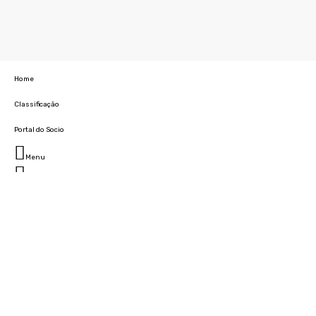
Home
Classificação
Portal do Socio
Menu
Fechar
Home
Clube
História
Marcha
Sede
Instalações