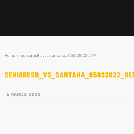
Home
>
senioresB_vs_santana_05032022_017
SENIORESB_VS_SANTANA_05032022_01
5 MARÇO, 2022