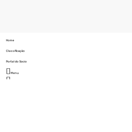
Home
Classificação
Portal do Socio
Menu
Fechar
Home
Clube
História
Marcha
Sede