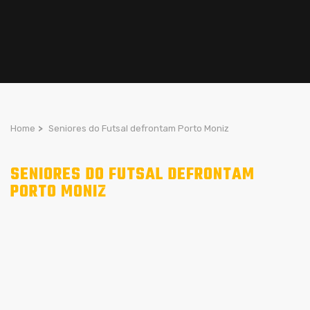
Home
>
Seniores do Futsal defrontam Porto Moniz
SENIORES DO FUTSAL DEFRONTAM
PORTO MONIZ