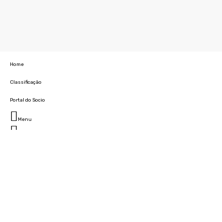
Home
Classificação
Portal do Socio
Menu
Fechar
Home
Clube
História
Marcha
Sede