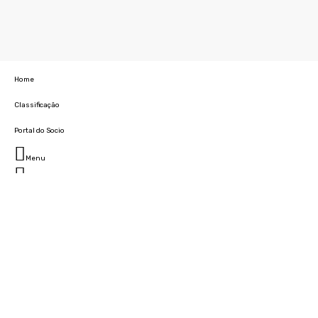
Home
Classificação
Portal do Socio
Menu
Fechar
Home
Clube
História
Marcha
Sede
Instalações