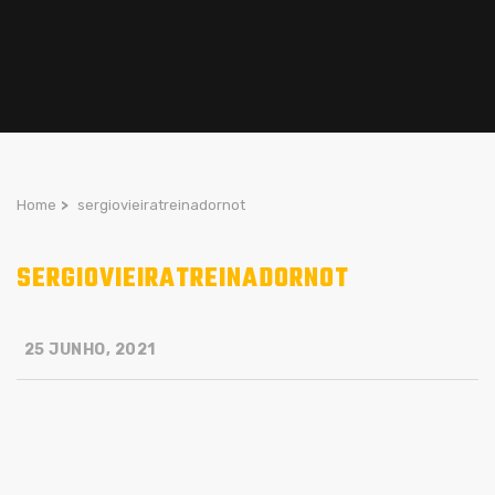
Home
>
sergiovieiratreinadornot
SERGIOVIEIRATREINADORNOT
25 JUNHO, 2021