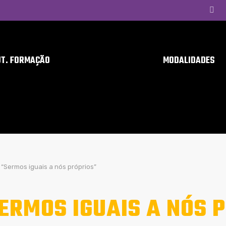
UT. FORMAÇÃO
MODALIDADES
“Sermos iguais a nós próprios”
ERMOS IGUAIS A NÓS 