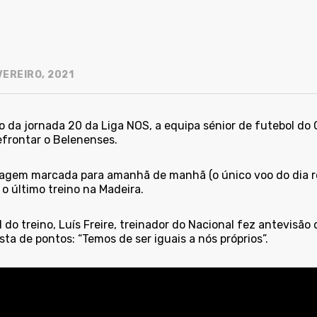
VEREIRO, 2021
o da jornada 20 da Liga NOS, a equipa sénior de futebol do
efrontar o Belenenses.
agem marcada para amanhã de manhã (o único voo do dia re
o último treino na Madeira.
l do treino, Luís Freire, treinador do Nacional fez
a
ntevisão 
ta de pontos: “Temos de ser iguais a nós próprios”.