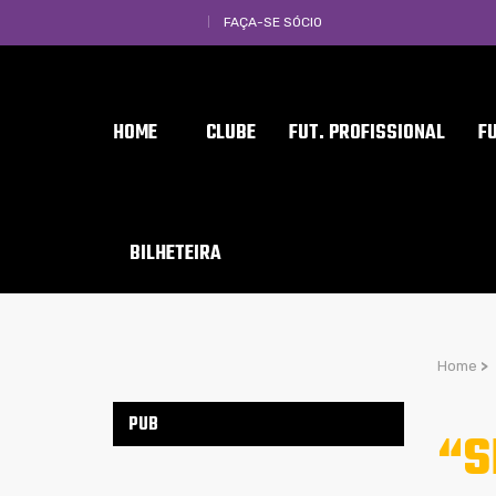
FAÇA-SE SÓCIO
HOME
CLUBE
FUT. PROFISSIONAL
F
BILHETEIRA
Home
>
PUB
“S