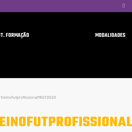
UT. FORMAÇÃO
MODALIDADES
treinofutprofissional18072023
EINOFUTPROFISSIONA