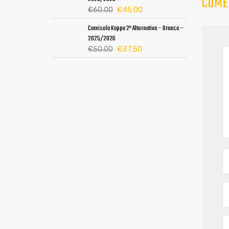
COME
era:
é:
O
O
€
45.00
€
60.00
€60.00.
€45.00.
preço
preço
Camisola Kappa 2ª Alternativa – Branca –
original
atual
2025/2026
era:
é:
O
O
€
37.50
€
50.00
€60.00.
€45.00.
preço
preço
original
atual
era:
é:
€50.00.
€37.50.