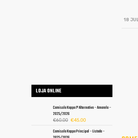
18 JU
LOJA ONLINE
Camisola Kappa 1ª Alternativa – Amarela –
2025/2026
O
O
€
45.00
€
60.00
preço
preço
Camisola Kappa Principal – Listada –
original
atual
2025/2026