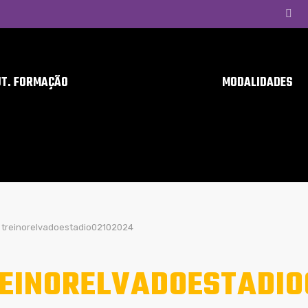
UT. FORMAÇÃO
MODALIDADES
treinorelvadoestadio02102024
EINORELVADOESTADIO