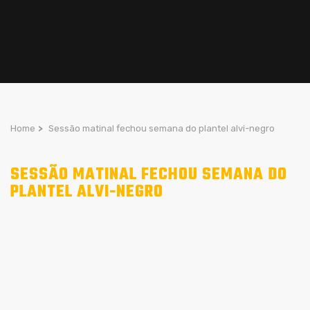
Home
>
Sessão matinal fechou semana do plantel alvi-negro
SESSÃO MATINAL FECHOU SEMANA DO
PLANTEL ALVI-NEGRO