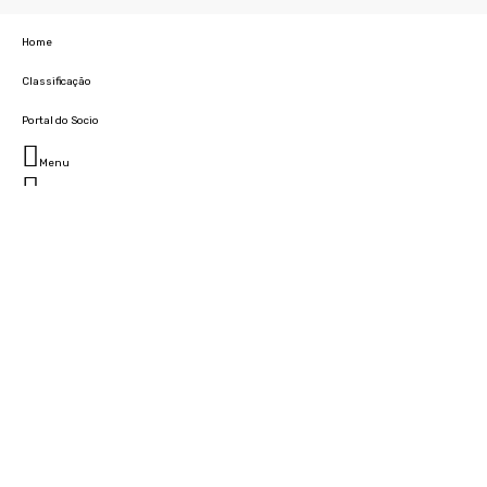
Home
Classificação
Portal do Socio
Menu
Fechar
Home
Clube
História
Marcha
Sede
Instalações
Cidade Desportiva
Estádio da Madeira