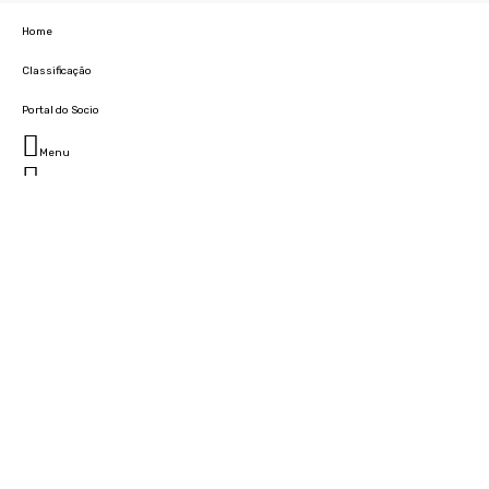
Home
Classificação
Portal do Socio
Menu
Fechar
Home
Clube
História
Marcha
Sede
Instalações
Cidade Desportiva
Estádio da Madeira