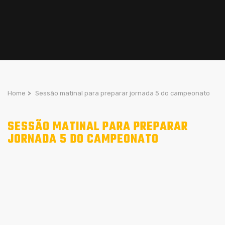
Home
>
Sessão matinal para preparar jornada 5 do campeonato
SESSÃO MATINAL PARA PREPARAR
JORNADA 5 DO CAMPEONATO